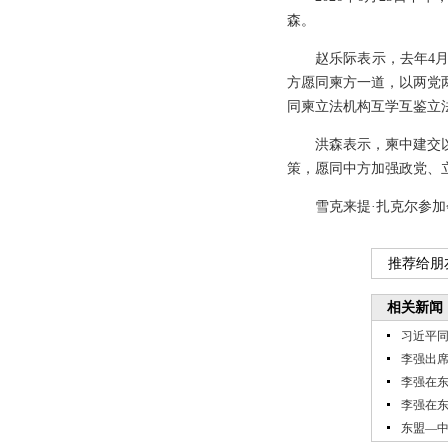
森。
赵乐际表示，去年4
方愿同柬方一道，以两党
同柬立法机构互学互鉴立
洪森表示，柬中建交
策，愿同中方加强政党、
雪克来提·扎克尔参
推荐给朋
相关新闻
习近平
李强出
李强在
李强在
东盟—