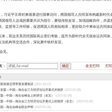
月，习近平主席对柬埔寨进行国事访问，两国领导人共同宣布构建新时代
两国领导人达成的重要共识为指引，赓续传统友谊，加强战略协作，共谋
法、监督等工作经验，促进两国人民相知相亲，更好助力中柬命运共同体
以来，双边关系历经国际风云变幻考验，提升为新时代全天候命运共同体
立法机构等交流合作，深化柬中铁杆友谊。
加会见。
友：
全文打印
打
：
同新加坡总理李显龙通电话
(2021-10-15)
席东盟—中国—海合会三方经济论坛开幕式并致辞
(2025-05-28)
东盟—中国—海合会峰会上的讲话（全文）
(2025-05-28)
东盟—中国—海合会三方经济论坛开幕式上的致辞（全文）
(2025-05-28)
中国—海合会峰会联合声明
(2025-05-28)