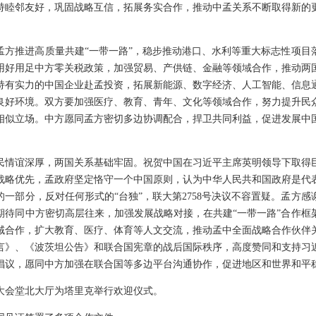
持睦邻友好，巩固战略互信，拓展务实合作，推动中孟关系不断取得新的
孟方推进高质量共建“一带一路”，稳步推动港口、水利等重大标志性项目
用好用足中方零关税政策，加强贸易、产供链、金融等领域合作，推动两
持有实力的中国企业赴孟投资，拓展新能源、数字经济、人工智能、信息
良好环境。双方要加强医疗、教育、青年、文化等领域合作，努力提升民
相似立场。中方愿同孟方密切多边协调配合，捍卫共同利益，促进发展中
民情谊深厚，两国关系基础牢固。祝贺中国在习近平主席英明领导下取得
战略优先，孟政府坚定恪守一个中国原则，认为中华人民共和国政府是代
一部分，反对任何形式的“台独”，联大第2758号决议不容置疑。孟方
期待同中方密切高层往来，加强发展战略对接，在共建“一带一路”合作框
域合作，扩大教育、医疗、体育等人文交流，推动孟中全面战略合作伙伴
言》、《波茨坦公告》和联合国宪章的战后国际秩序，高度赞同和支持习
倡议，愿同中方加强在联合国等多边平台沟通协作，促进地区和世界和平
大会堂北大厅为塔里克举行欢迎仪式。