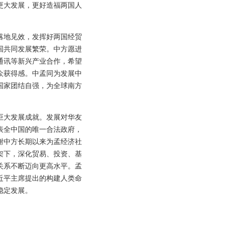
更大发展，更好造福两国人
落地见效，发挥好两国经贸
国共同发展繁荣。中方愿进
通讯等新兴产业合作，希望
众获得感。中孟同为发展中
国家团结自强，为全球南方
巨大发展成就。发展对华友
表全中国的唯一合法政府，
感谢中方长期以来为孟经济社
架下，深化贸易、投资、基
关系不断迈向更高水平。孟
近平主席提出的构建人类命
稳定发展。