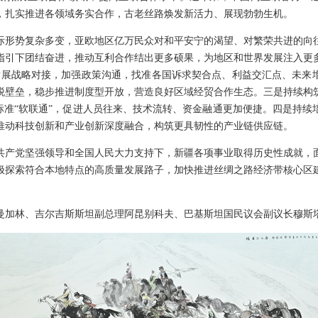
，扎实推进各领域务实合作，古老丝路焕发新活力、展现勃勃生机。
际形势复杂多变，亚欧地区亿万民众对和平安宁的渴望、对繁荣共进的向
指引下团结奋进，推动互利合作结出更多硕果，为地区和世界发展注入更
发展战略对接，加强政策沟通，找准各国诉求契合点、利益交汇点、未来
税壁垒，稳步推进制度型开放，营造良好区域经贸合作生态。三是持续构
则标准“软联通”，促进人员往来、技术流转、资金融通更加便捷。四是持续
推动科技创新和产业创新深度融合，构筑更具韧性的产业链供应链。
共产党坚强领导和全国人民大力支持下，新疆各项事业取得历史性成就，
极探索符合本地特点的高质量发展路子，加快推进丝绸之路经济带核心区
曼加林、吉尔吉斯斯坦副总理阿昆别科夫、巴基斯坦国民议会副议长穆斯