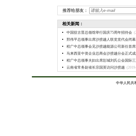
推荐给朋友：
相关新闻：
中国驻古晋总领馆举行国庆75周年招待会
(
邢伟平总领事出席沙捞越人联党党代会闭幕
程广中总领事会见沙捞越能源公司新任首席
马来西亚中资企业总商会沙捞越分会正式成
程广中总领事夫妇出席彭城刘氏公会国际三
云南省常务副省长宗国英访问沙捞越
(2019
中华人民共