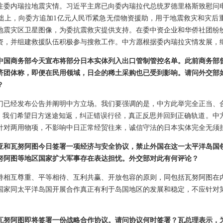
注委内瑞拉地震灾情。习近平主席已向委内瑞拉代总统罗德里格斯致慰问
础上，向委方追加1亿元人民币紧急无偿物资援助，用于地震救灾和灾后
地震灾区卫星图像，为委抗震救灾提供支持。在委中资企业和华侨社团纷
资，并组建救援队伍积极参与搜救工作。中方愿根据委内瑞拉灾情发展，
中国商务部今天宣布将部分日本实体列入出口管制管控名单。此前商务部
济团体称，即便在民用领域，日企的稀土采购也已受到影响。请问外交部
？
门已经发布公告并阐明中方立场。我们要强调的是，中方此举完全正当、
动。我们希望日方迷途知返，纠正错误行径，真正反思并回到正确轨道。中
针对两用物项，不影响中日正常经贸往来，诚信守法的日本实体完全无须
亚和瓦努阿图今日签署一项经济与安全协议，禁止外国在这一太平洋岛国
努阿图等地区国家扩大军事存在表达担忧。外交部对此有何评论？
持相互尊重、平等相待、互利共赢、开放包容的原则，同包括瓦努阿图在
国家同太平洋岛国开展合作真正有利于岛国地区的发展和稳定，不应针对
瓦努阿图即将签署一份战略合作协议。请问协议何时签署？瓦总理表示，