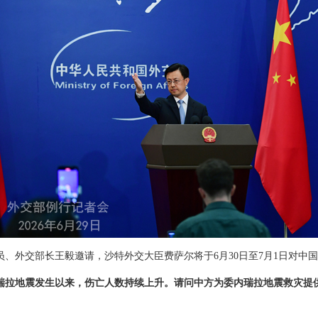
员、外交部长王毅邀请，沙特外交大臣费萨尔将于6月30日至7月1日对中
瑞拉地震发生以来，伤亡人数持续上升。请问中方为委内瑞拉地震救灾提