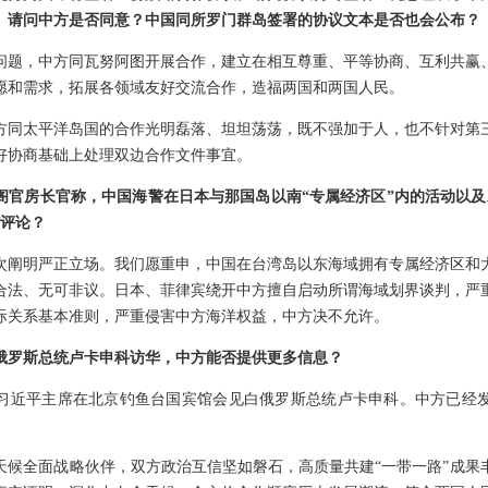
。请问中方是否同意？中国同所罗门群岛签署的协议文本是否也会公布？
问题，中方同瓦努阿图开展合作，建立在相互尊重、平等协商、互利共赢
愿和需求，拓展各领域友好交流合作，造福两国和两国人民。
方同太平洋岛国的合作光明磊落、坦坦荡荡，既不强加于人，也不针对第
好协商基础上处理双边合作文件事宜。
阁官房长官称，中国海警在日本与那国岛以南“专属经济区”内的活动以及
何评论？
次阐明严正立场。我们愿重申，中国在台湾岛以东海域拥有专属经济区和
合法、无可非议。日本、菲律宾绕开中方擅自启动所谓海域划界谈判，严
际关系基本准则，严重侵害中方海洋权益，中方决不允许。
俄罗斯总统卢卡申科访华，中方能否提供更多信息？
习近平主席在北京钓鱼台国宾馆会见白俄罗斯总统卢卡申科。中方已经
天候全面战略伙伴，双方政治互信坚如磐石，高质量共建“一带一路”成果