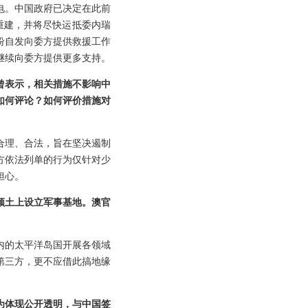
电。中国政府已决定在此前
重建，并将尽快运抵委内瑞
纷自发向委方提供救援工作
继续向委方提供更多支持。
曾表示，相关措施不影响中
如何评论？如何评价措施对
合理、合法，旨在坚决遏制
方依法列单的行为仅针对少
担心。
领土上设立军事基地。澳官
内的太平洋岛国开展各领域
第三方，更不应借此搞地缘
为体现公开透明，与中国签